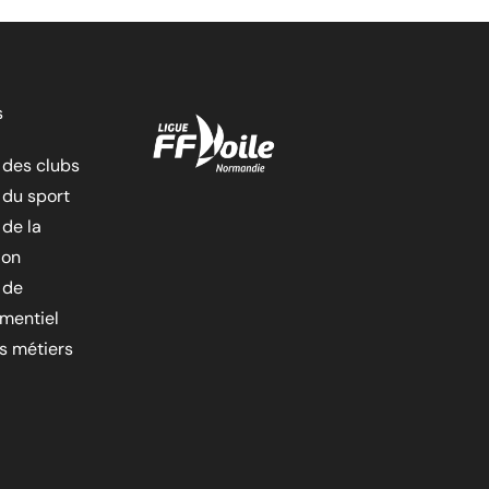
s
 des clubs
 du sport
 de la
ion
 de
ementiel
es métiers