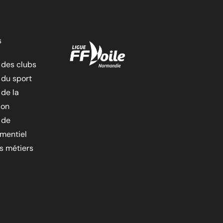
s
 des clubs
 du sport
 de la
ion
 de
ementiel
es métiers