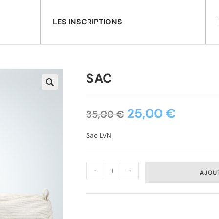
LES INSCRIPTIONS
SAC
25,00
€
35,00
€
Sac LVN
-
+
AJOUT