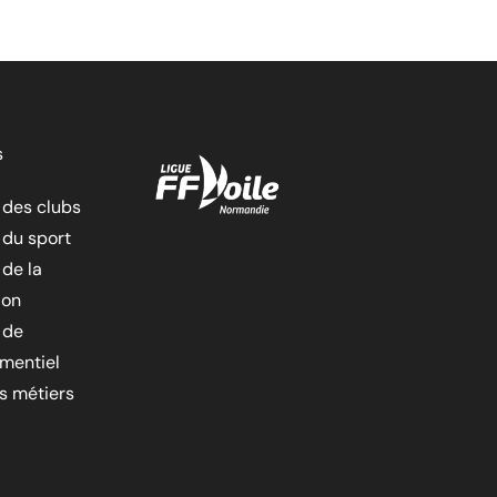
s
 des clubs
 du sport
 de la
ion
 de
ementiel
es métiers